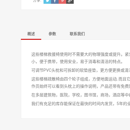
分享:
概述
参数
联系我们
这些楼梯救援椅使用时不需要大的物理强度或提升。紧
小，便于携带，使用安全，易于消毒和清洁的特点。
可调节PVC头枕和可拆卸的软垫座垫，更方便更换或清
这些楼梯疏散椅由四个轮子组成，方便地面运动; 而
作员始终可以看到头枕上的操作说明，产品还带有免费
在多层建筑物，医院，学校，图书馆，商场，酒店等中
我们有充足的库存能保证在最快的时间内发货，5年的