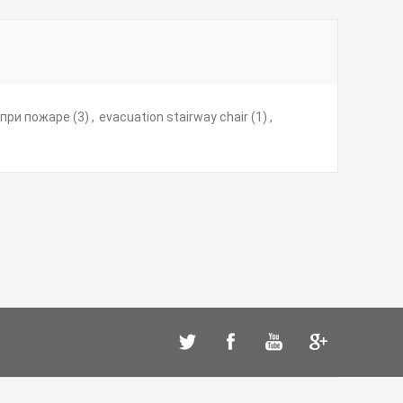
 при пожаре
(3)
,
evacuation stairway chair
(1)
,