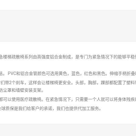
急楼梯疏散椅系列由高强度铝合金制成，是专门为紧急情况下的能够平稳
洁。 PVC和铝合金管颜色可选用黄色，蓝色，红色和黑色。伸缩手柄折叠时
且它们带2个刹车，这样会让楼梯椅更安全。头部，胸部，踝部都配置了塑
防尘罩和墙壁安装支架。
都可以使用医疗疏散椅。在紧急情况下，只需要一个人就可以将身体残疾
全球质保是我们给客户的承诺，我们也提供代加工服务。