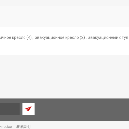
ичное кресло
(4)
,
эвакуационное кресло
(2)
,
эвакуационный стул
y notice
法律声明