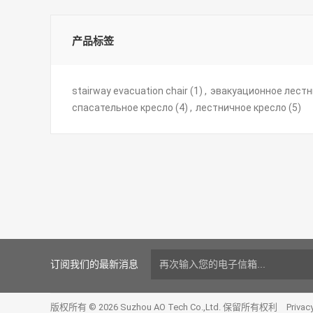
产品标签
stairway evacuation chair
(1)
,
эвакуационное лестн
спасательное кресло
(4)
,
лестничное кресло
(5)
订阅我们的最新消息
版权所有 © 2026 Suzhou AO Tech Co.,Ltd. 保留所有权利
Privac