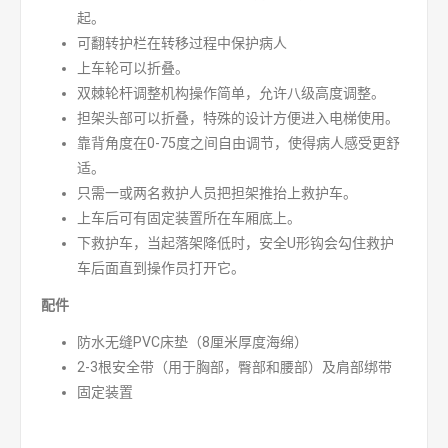
起。
可翻转护栏在转移过程中保护病人
上车轮可以折叠。
双棘轮杆调整机构操作简单，允许八级高度调整。
担架头部可以折叠，特殊的设计方便进入电梯使用。
靠背角度在0-75度之间自由调节，使得病人感受更舒
适。
只需一或两名救护人员把担架推抬上救护车。
上车后可有固定装置所在车厢底上。
下救护车，当起落架降低时，安全U形钩会勾住救护
车后面直到操作员打开它。
配件
防水无缝PVC床垫（8厘米厚度海绵）
2-3根安全带（用于胸部，臀部和腰部）及肩部绑带
固定装置