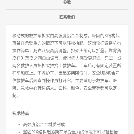
参数
联系我们
移动式的救护车担架由高强度铝合金制成。坚固的X结构起
落架在承受重力的情况下可以轻松抬起。双棘轮杆调整机构
操作简单，允许八级高度调整。担架头部可以折叠。靠背角
度在0-75度之间自由调节，使得病人感受更舒适。只需一或
两名救护人员把担架推抬上救护车。上车后可有固定装置所
在车厢底上。下救护车，当起落架降低时，安全U形钩会勾
住救护车后面直到操作员打开它。主要适用于救护车、医
院、急救中心转运病人。面料、颜色，安全带等都可以定
制。
技术特点
高强度铝合金材质制成
坚固的X结构起落架在承受重力的情况下可以轻松抬