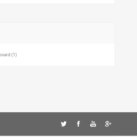
 board
(1)