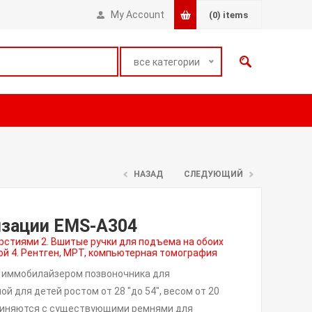
My Account
(0)
items
все категории
НАЗАД
СЛЕДУЮЩИЙ
изации EMS-A304
ерстиями 2. Вшитые ручки для подъема на обоих
ой 4. Рентген, МРТ, компьютерная томография
 иммобилайзером позвоночника для
 для детей ростом от 28 "до 54", весом от 20
единяются с существующими ремнями для