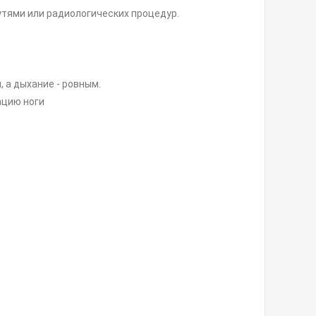
утями или радиологических процедур.
 а дыхание - ровным.
ацию ноги