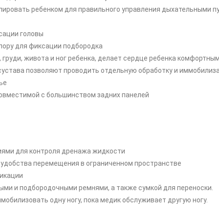
улировать ребенком для правильного управления дыхательными п
сации головы
пору для фиксации подбородка
 груди, живота и ног ребенка, делает сердце ребенка комфортным,
о сустава позволяют проводить отдельную обработку и иммобилиз
ье
совместимой с большинством задних панелей
тиями для контроля дренажа жидкости
я удобства перемещения в ограниченном пространстве
фикации
ными и подбородочными ремнями, а также сумкой для переноски.
мобилизовать одну ногу, пока медик обслуживает другую ногу.