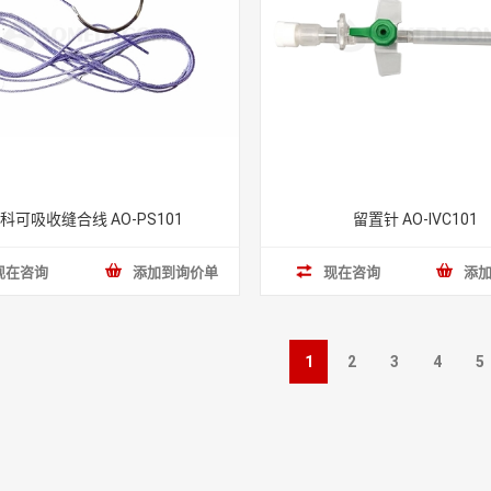
科可吸收缝合线 AO-PS101
留置针 AO-IVC101
现在咨询
添加到询价单
现在咨询
添
1
2
3
4
5