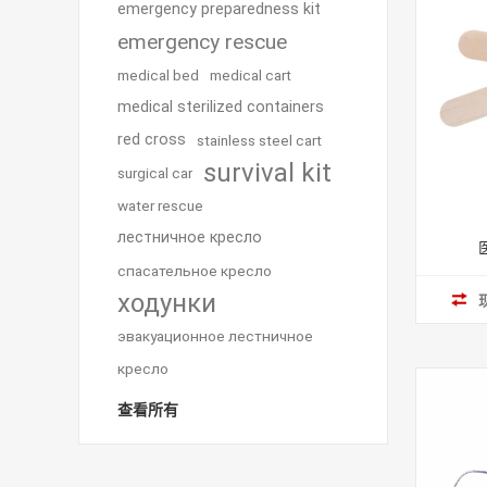
emergency preparedness kit
emergency rescue
medical bed
medical cart
medical sterilized containers
red cross
stainless steel cart
survival kit
surgical car
water rescue
лестничное кресло
спасательное кресло
ходунки
эвакуационное лестничное
кресло
查看所有