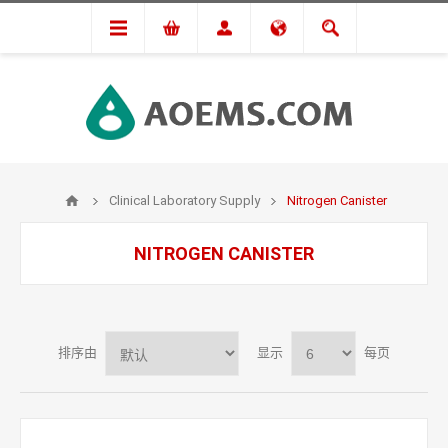
Clinical Laboratory Supply
Nitrogen Canister
NITROGEN CANISTER
排序由
显示
每页