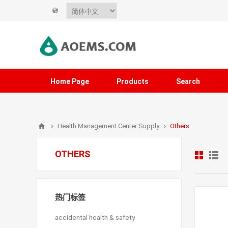
Home Page
Products
Search
Health Management Center Supply
Others
OTHERS
热门标签
accidental health & safety