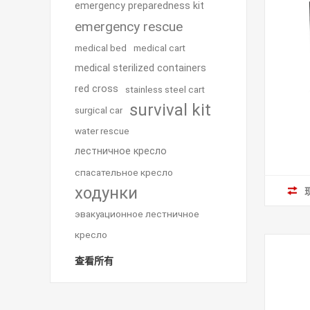
emergency preparedness kit
emergency rescue
medical bed
medical cart
medical sterilized containers
red cross
stainless steel cart
survival kit
surgical car
water rescue
лестничное кресло
спасательное кресло
ходунки
эвакуационное лестничное
кресло
查看所有