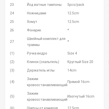
23
Йод ватные тампоны
5pcs/pack
24
Ножницами
12.5cm
25
Хомут
12.5cm
26
Фонарик
*
Швейный комплект для
27
*
травмы
(1)
Ручка ведро
Size 4
(2)
Клинок (скальпель)
Круглый Size 20
(3)
Держатель иглы
14cm
Зажим
(4)
Прямой 16cm
кровоостанавливающий
Зажим
(5)
Изогнутый 16cm
кровоостанавливающий
(6)
Щипцы от комаров
12.5cm