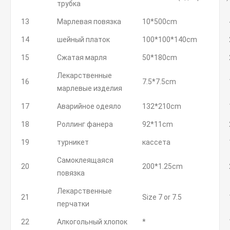
трубка
13
Марлевая повязка
10*500cm
14
шейный платок
100*100*140cm
15
Сжатая марля
50*180cm
Лекарственные
16
7.5*7.5cm
марлевые изделия
17
Аварийное одеяло
132*210cm
18
Роллинг фанера
92*11cm
19
турникет
кассета
Самоклеящаяся
20
200*1.25cm
повязка
Лекарственные
21
Size 7 or 7.5
перчатки
22
Алкогольный хлопок
*