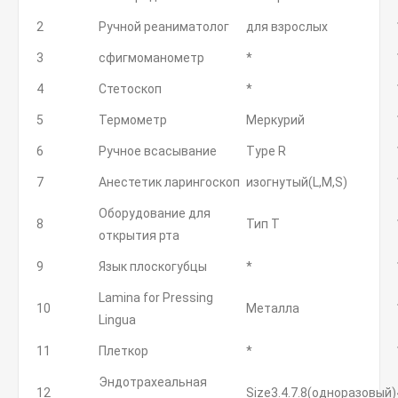
2
Ручной реаниматолог
для взрослых
3
сфигмоманометр
*
4
Стетоскоп
*
5
Термометр
Меркурий
6
Ручное всасывание
Type R
7
Анестетик ларингоскоп
изогнутый(L,M,S)
Оборудование для
8
Тип Т
открытия рта
9
Язык плоскогубцы
*
Lamina for Pressing
10
Металла
Lingua
11
Плеткор
*
Эндотрахеальная
12
Size3.4.7.8(одноразовый)