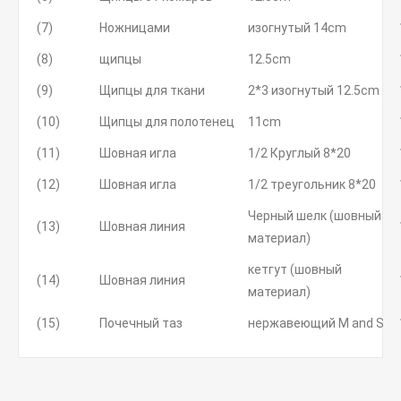
(7)
Ножницами
изогнутый 14cm
(8)
щипцы
12.5cm
(9)
Щипцы для ткани
2*3 изогнутый 12.5cm
(10)
Щипцы для полотенец
11cm
(11)
Шовная игла
1/2 Круглый 8*20
(12)
Шовная игла
1/2 треугольник 8*20
Черный шелк (шовный
(13)
Шовная линия
материал)
кетгут (шовный
(14)
Шовная линия
материал)
(15)
Почечный таз
нержавеющий M and S