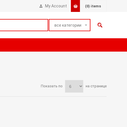
My Account
(0)
items
все категории
Показать по
на странице